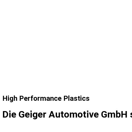
High Performance Plastics
D
i
e
G
e
i
g
e
r
A
u
t
o
m
o
t
i
v
e
G
m
b
H