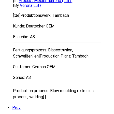
|
In
Produkt Medienführend (Luft)
|
By
Verena Lutz
[:de]Produktionswerk: Tambach
Kunde: Deutscher OEM
Baureihe: A8
Fertigungsprozess: Blasextrusion,
Schweißen[:en]Production Plant: Tambach
Customer: German OEM
Series: A8
Production process: Blow moulding extrusion
process, welding[:]
Prev