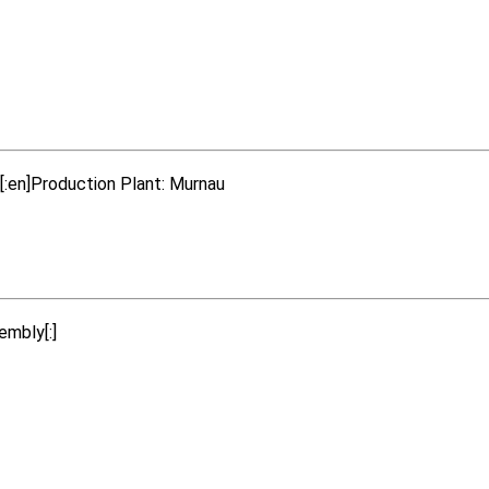
[:en]Production Plant: Murnau
embly[:]